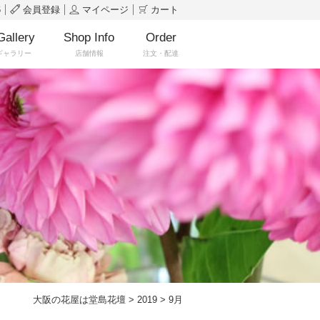
6
会員登録
マイページ
カート
Gallery
Shop Info
Order
ギャラリー
店舗情報
注文・配達
大阪の花屋は堂島花壇
>
2019
>
9月