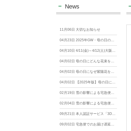
News
11月06日
大切なお知らせ
04月23日
2025年GW・母の日の営業について【堂島店・新町店】
04月10日
4/11(金)～4/12(土)大阪市内へのお届けについて
04月02日
母の日にどんな花束を贈るのがおすすめ？
04月02日
母の日になぜ紫陽花を贈るのか？花言葉とおすすめの品種を紹介
04月02日
【2025年版】母の日に妻へ贈るプレゼントランキング！おすすめギフト10選
02月19日
雪の影響による宅急便でのお荷物のお届けについて（2/19）
02月04日
雪の影響による宅急便でのお荷物のお届けについて（2/4）
09月21日
本人認証サービス「3Dセキュア2.0」導入に伴うメンテナンスのお知らせ
09月02日
宅急便でのお届け遅延について