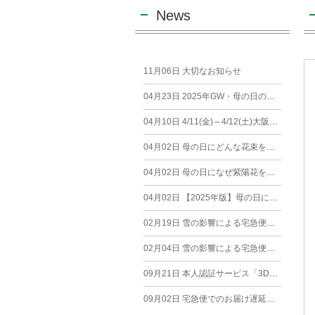
News
11月06日
大切なお知らせ
04月23日
2025年GW・母の日の営業について【堂島店・新町店】
04月10日
4/11(金)～4/12(土)大阪市内へのお届けについて
04月02日
母の日にどんな花束を贈るのがおすすめ？
04月02日
母の日になぜ紫陽花を贈るのか？花言葉とおすすめの品種を紹介
04月02日
【2025年版】母の日に妻へ贈るプレゼントランキング！おすすめギフト10選
02月19日
雪の影響による宅急便でのお荷物のお届けについて（2/19）
02月04日
雪の影響による宅急便でのお荷物のお届けについて（2/4）
09月21日
本人認証サービス「3Dセキュア2.0」導入に伴うメンテナンスのお知らせ
09月02日
宅急便でのお届け遅延について