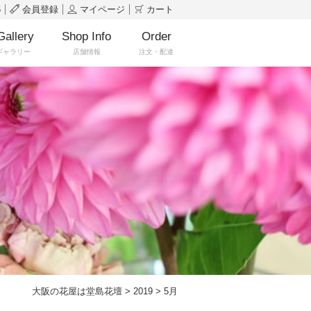
6
会員登録
マイページ
カート
Gallery
Shop Info
Order
ギャラリー
店舗情報
注文・配達
大阪の花屋は堂島花壇
>
2019
>
5月