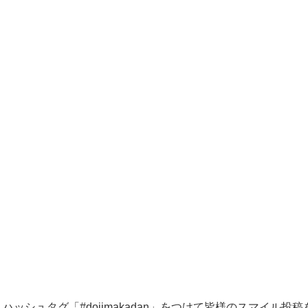
ハッシュタグ「#dojimakadan」をつけて皆様のスマイル